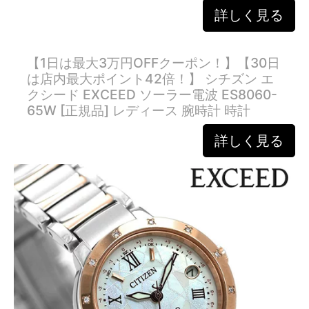
詳しく見る
【1日は最大3万円OFFクーポン！】【30日
は店内最大ポイント42倍！】 シチズン エ
クシード EXCEED ソーラー電波 ES8060-
65W [正規品] レディース 腕時計 時計
詳しく見る