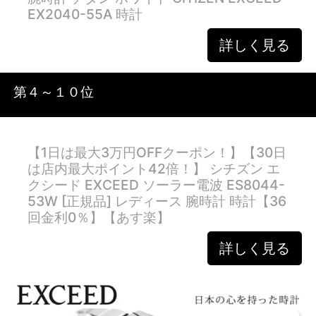
EX2040-55A 時計
詳しく見る
第４～１０位
【1日は最大3万円OFFクーポン！】【30日
は店内最大ポイント42倍！】 シチズン エ
クシード EXCEED ソーラー電波 ES8044-
53W [正規品] レディース 腕時計 時計【36
回金利0％】【あす楽】
詳しく見る