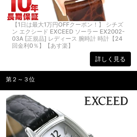
【1日は最大1万円OFFクーポン！】 シチズ
ン エクシード EXCEED ソーラー EX2002-
03A [正規品] レディース 腕時計 時計【24
回金利0％】【あす楽】
詳しく見る
第２～３位