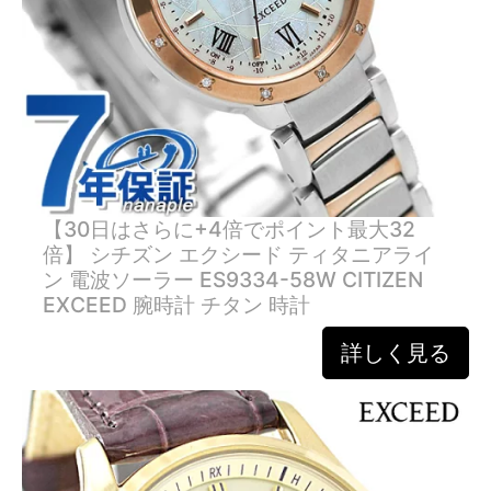
【30日はさらに+4倍でポイント最大32
倍】 シチズン エクシード ティタニアライ
ン 電波ソーラー ES9334-58W CITIZEN
EXCEED 腕時計 チタン 時計
詳しく見る