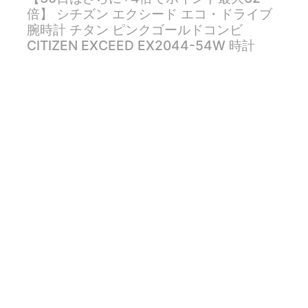
倍】 シチズン エクシード エコ・ドライブ
腕時計 チタン ピンクゴールドコンビ
CITIZEN EXCEED EX2044-54W 時計
詳しく見る
【1日0時〜♪最大3万円OFFクーポン＆店内
ポイント最大44倍！1日23時59分まで】シ
チズン エクシード エコドライブ 電波時計
メンズ 世界最薄モデル CITIZEN EXCEED
EBG74-5025
詳しく見る
商品一覧