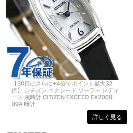
【30日はさらに+4倍でポイント最大32
倍】 シチズン エクシード ソーラー レディ
ース 腕時計 CITIZEN EXCEED EX2000-
09A 時計
詳しく見る