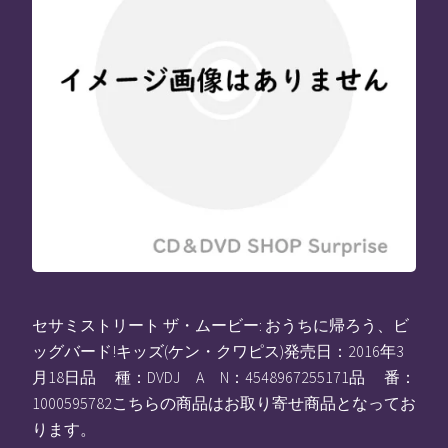
セサミストリート ザ・ムービー: おうちに帰ろう、ビ
ッグバード!キッズ(ケン・クワピス)発売日：2016年3
月18日品 種：DVDJ A N：4548967255171品 番：
1000595782こちらの商品はお取り寄せ商品となってお
ります。