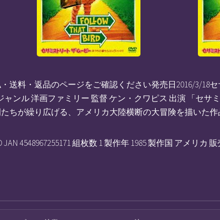
送料・返品のページをご確認ください発売日2016/3/18
ジャンル 洋画ファミリー 監督 ケン・クワピス 出演 「セサ
間たちが繰り広げる、アメリカ大陸横断の大冒険を描いた作
AN 4548967255171 組枚数 1 製作年 1985 製作国 ア